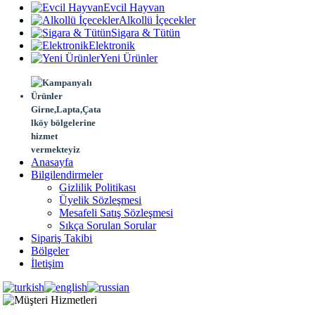
Evcil Hayvan
Alkollü İçecekler
Sigara & Tütün
Elektronik
Yeni Ürünler
Girne,Lapta,Çata
lköy bölgelerine
hizmet
vermekteyiz
Anasayfa
Bilgilendirmeler
Gizlilik Politikası
Üyelik Sözleşmesi
Mesafeli Satış Sözleşmesi
Sıkça Sorulan Sorular
Sipariş Takibi
Bölgeler
İletişim