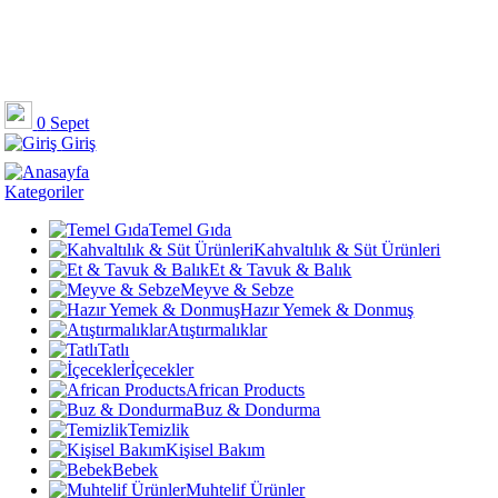
0
Sepet
Giriş
Kategoriler
Temel Gıda
Kahvaltılık & Süt Ürünleri
Et & Tavuk & Balık
Meyve & Sebze
Hazır Yemek & Donmuş
Atıştırmalıklar
Tatlı
İçecekler
African Products
Buz & Dondurma
Temizlik
Kişisel Bakım
Bebek
Muhtelif Ürünler