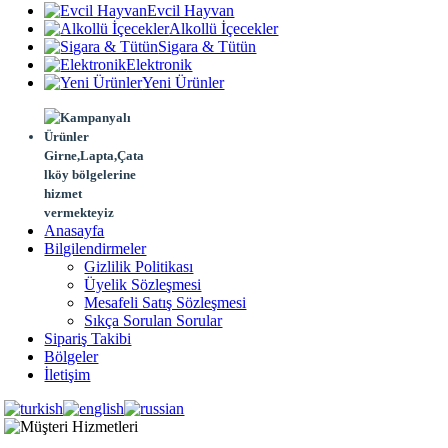
Evcil Hayvan
Alkollü İçecekler
Sigara & Tütün
Elektronik
Yeni Ürünler
Girne,Lapta,Çata
lköy bölgelerine
hizmet
vermekteyiz
Anasayfa
Bilgilendirmeler
Gizlilik Politikası
Üyelik Sözleşmesi
Mesafeli Satış Sözleşmesi
Sıkça Sorulan Sorular
Sipariş Takibi
Bölgeler
İletişim