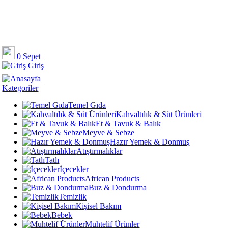
0
Sepet
Giriş
Kategoriler
Temel Gıda
Kahvaltılık & Süt Ürünleri
Et & Tavuk & Balık
Meyve & Sebze
Hazır Yemek & Donmuş
Atıştırmalıklar
Tatlı
İçecekler
African Products
Buz & Dondurma
Temizlik
Kişisel Bakım
Bebek
Muhtelif Ürünler