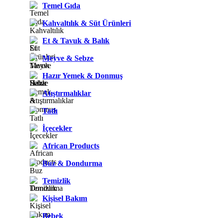
Temel Gıda
Kahvaltılık & Süt Ürünleri
Et & Tavuk & Balık
Meyve & Sebze
Hazır Yemek & Donmuş
Atıştırmalıklar
Tatlı
İçecekler
African Products
Buz & Dondurma
Temizlik
Kişisel Bakım
Bebek