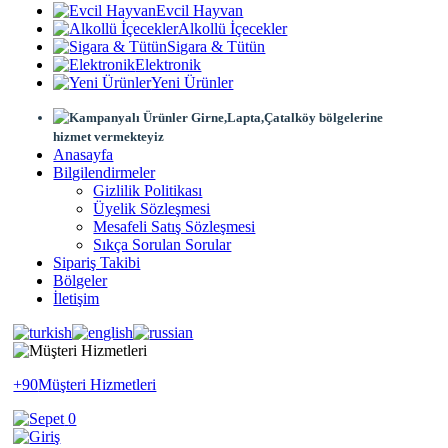
Evcil Hayvan
Alkollü İçecekler
Sigara & Tütün
Elektronik
Yeni Ürünler
Girne,Lapta,Çatalköy bölgelerine
hizmet vermekteyiz
Anasayfa
Bilgilendirmeler
Gizlilik Politikası
Üyelik Sözleşmesi
Mesafeli Satış Sözleşmesi
Sıkça Sorulan Sorular
Sipariş Takibi
Bölgeler
İletişim
+90
Müşteri Hizmetleri
0