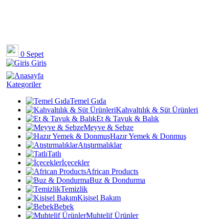
0
Sepet
Giriş
Kategoriler
Temel Gıda
Kahvaltılık & Süt Ürünleri
Et & Tavuk & Balık
Meyve & Sebze
Hazır Yemek & Donmuş
Atıştırmalıklar
Tatlı
İçecekler
African Products
Buz & Dondurma
Temizlik
Kişisel Bakım
Bebek
Muhtelif Ürünler