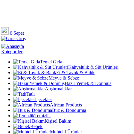
0
Sepet
Giriş
Kategoriler
Temel Gıda
Kahvaltılık & Süt Ürünleri
Et & Tavuk & Balık
Meyve & Sebze
Hazır Yemek & Donmuş
Atıştırmalıklar
Tatlı
İçecekler
African Products
Buz & Dondurma
Temizlik
Kişisel Bakım
Bebek
Muhtelif Ürünler