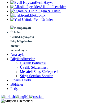
Evcil Hayvan
Alkollü İçecekler
Sigara & Tütün
Elektronik
Yeni Ürünler
Girne,Lapta,Çata
lköy bölgelerine
hizmet
vermekteyiz
Anasayfa
Bilgilendirmeler
Gizlilik Politikası
Üyelik Sözleşmesi
Mesafeli Satış Sözleşmesi
Sıkça Sorulan Sorular
Sipariş Takibi
Bölgeler
İletişim