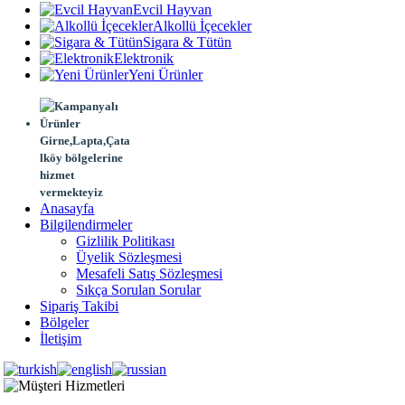
Evcil Hayvan
Alkollü İçecekler
Sigara & Tütün
Elektronik
Yeni Ürünler
Girne,Lapta,Çata
lköy bölgelerine
hizmet
vermekteyiz
Anasayfa
Bilgilendirmeler
Gizlilik Politikası
Üyelik Sözleşmesi
Mesafeli Satış Sözleşmesi
Sıkça Sorulan Sorular
Sipariş Takibi
Bölgeler
İletişim