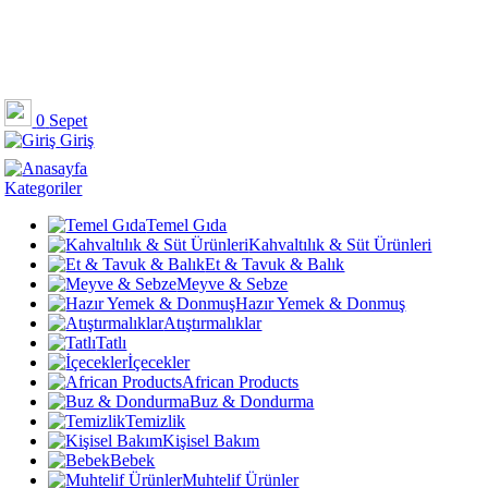
0
Sepet
Giriş
Kategoriler
Temel Gıda
Kahvaltılık & Süt Ürünleri
Et & Tavuk & Balık
Meyve & Sebze
Hazır Yemek & Donmuş
Atıştırmalıklar
Tatlı
İçecekler
African Products
Buz & Dondurma
Temizlik
Kişisel Bakım
Bebek
Muhtelif Ürünler