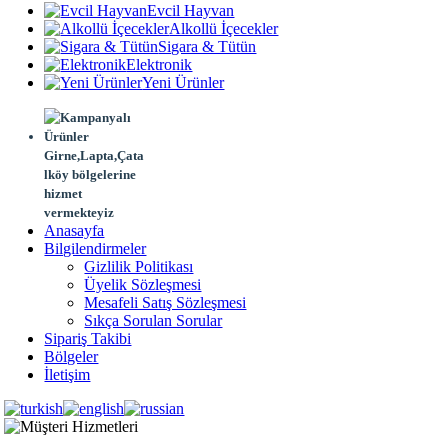
Evcil Hayvan
Alkollü İçecekler
Sigara & Tütün
Elektronik
Yeni Ürünler
Girne,Lapta,Çata
lköy bölgelerine
hizmet
vermekteyiz
Anasayfa
Bilgilendirmeler
Gizlilik Politikası
Üyelik Sözleşmesi
Mesafeli Satış Sözleşmesi
Sıkça Sorulan Sorular
Sipariş Takibi
Bölgeler
İletişim