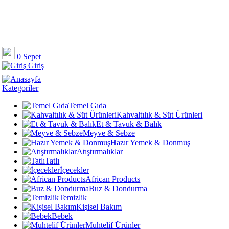
0
Sepet
Giriş
Kategoriler
Temel Gıda
Kahvaltılık & Süt Ürünleri
Et & Tavuk & Balık
Meyve & Sebze
Hazır Yemek & Donmuş
Atıştırmalıklar
Tatlı
İçecekler
African Products
Buz & Dondurma
Temizlik
Kişisel Bakım
Bebek
Muhtelif Ürünler