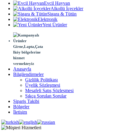
Evcil Hayvan
Alkollü İçecekler
Sigara & Tütün
Elektronik
Yeni Ürünler
Girne,Lapta,Çata
lköy bölgelerine
hizmet
vermekteyiz
Anasayfa
Bilgilendirmeler
Gizlilik Politikası
Üyelik Sözleşmesi
Mesafeli Satış Sözleşmesi
Sıkça Sorulan Sorular
Sipariş Takibi
Bölgeler
İletişim