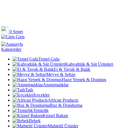
0
Sepet
Giriş
Kategoriler
Temel Gıda
Kahvaltılık & Süt Ürünleri
Et & Tavuk & Balık
Meyve & Sebze
Hazır Yemek & Donmuş
Atıştırmalıklar
Tatlı
İçecekler
African Products
Buz & Dondurma
Temizlik
Kişisel Bakım
Bebek
Muhtelif Ürünler