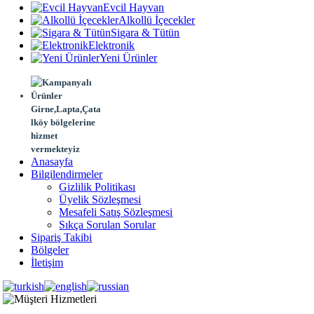
Evcil Hayvan
Alkollü İçecekler
Sigara & Tütün
Elektronik
Yeni Ürünler
Girne,Lapta,Çata
lköy bölgelerine
hizmet
vermekteyiz
Anasayfa
Bilgilendirmeler
Gizlilik Politikası
Üyelik Sözleşmesi
Mesafeli Satış Sözleşmesi
Sıkça Sorulan Sorular
Sipariş Takibi
Bölgeler
İletişim