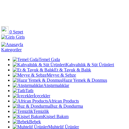
0
Sepet
Giriş
Kategoriler
Temel Gıda
Kahvaltılık & Süt Ürünleri
Et & Tavuk & Balık
Meyve & Sebze
Hazır Yemek & Donmuş
Atıştırmalıklar
Tatlı
İçecekler
African Products
Buz & Dondurma
Temizlik
Kişisel Bakım
Bebek
Muhtelif Ürünler