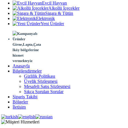
Evcil Hayvan
Alkollü İçecekler
Sigara & Tütün
Elektronik
Yeni Ürünler
Girne,Lapta,Çata
lköy bölgelerine
hizmet
vermekteyiz
Anasayfa
Bilgilendirmeler
Gizlilik Politikası
Üyelik Sözleşmesi
Mesafeli Satış Sözleşmesi
Sıkça Sorulan Sorular
Sipariş Takibi
Bölgeler
İletişim