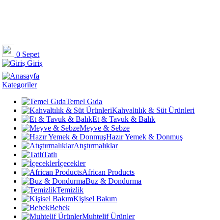
0
Sepet
Giriş
Kategoriler
Temel Gıda
Kahvaltılık & Süt Ürünleri
Et & Tavuk & Balık
Meyve & Sebze
Hazır Yemek & Donmuş
Atıştırmalıklar
Tatlı
İçecekler
African Products
Buz & Dondurma
Temizlik
Kişisel Bakım
Bebek
Muhtelif Ürünler