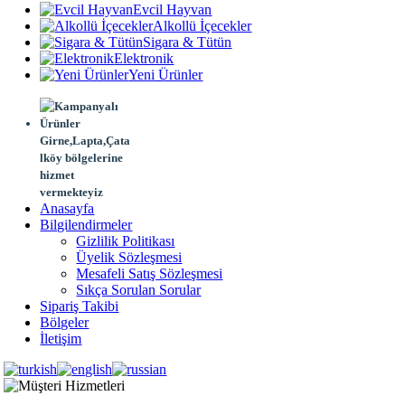
Evcil Hayvan
Alkollü İçecekler
Sigara & Tütün
Elektronik
Yeni Ürünler
Girne,Lapta,Çata
lköy bölgelerine
hizmet
vermekteyiz
Anasayfa
Bilgilendirmeler
Gizlilik Politikası
Üyelik Sözleşmesi
Mesafeli Satış Sözleşmesi
Sıkça Sorulan Sorular
Sipariş Takibi
Bölgeler
İletişim