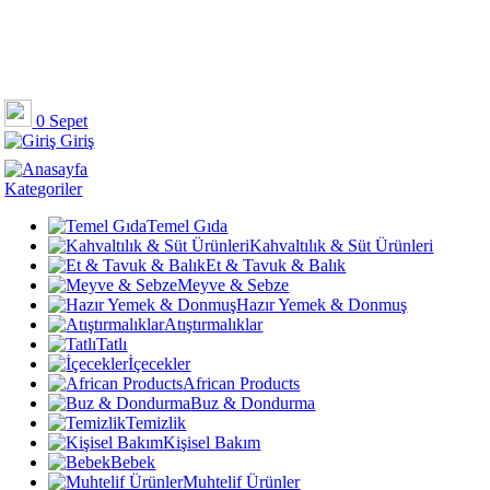
0
Sepet
Giriş
Kategoriler
Temel Gıda
Kahvaltılık & Süt Ürünleri
Et & Tavuk & Balık
Meyve & Sebze
Hazır Yemek & Donmuş
Atıştırmalıklar
Tatlı
İçecekler
African Products
Buz & Dondurma
Temizlik
Kişisel Bakım
Bebek
Muhtelif Ürünler