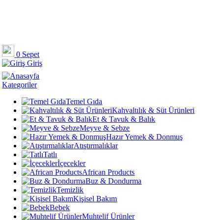
0
Sepet
Giriş
Kategoriler
Temel Gıda
Kahvaltılık & Süt Ürünleri
Et & Tavuk & Balık
Meyve & Sebze
Hazır Yemek & Donmuş
Atıştırmalıklar
Tatlı
İçecekler
African Products
Buz & Dondurma
Temizlik
Kişisel Bakım
Bebek
Muhtelif Ürünler