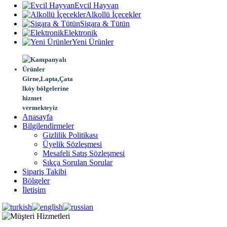
Evcil Hayvan
Alkollü İçecekler
Sigara & Tütün
Elektronik
Yeni Ürünler
Girne,Lapta,Çata
lköy bölgelerine
hizmet
vermekteyiz
Anasayfa
Bilgilendirmeler
Gizlilik Politikası
Üyelik Sözleşmesi
Mesafeli Satış Sözleşmesi
Sıkça Sorulan Sorular
Sipariş Takibi
Bölgeler
İletişim