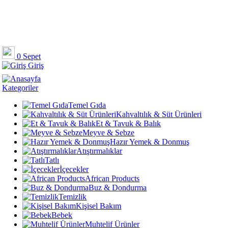
0
Sepet
Giriş
Kategoriler
Temel Gıda
Kahvaltılık & Süt Ürünleri
Et & Tavuk & Balık
Meyve & Sebze
Hazır Yemek & Donmuş
Atıştırmalıklar
Tatlı
İçecekler
African Products
Buz & Dondurma
Temizlik
Kişisel Bakım
Bebek
Muhtelif Ürünler