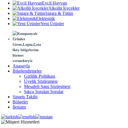
Evcil Hayvan
Alkollü İçecekler
Sigara & Tütün
Elektronik
Yeni Ürünler
Girne,Lapta,Çata
lköy bölgelerine
hizmet
vermekteyiz
Anasayfa
Bilgilendirmeler
Gizlilik Politikası
Üyelik Sözleşmesi
Mesafeli Satış Sözleşmesi
Sıkça Sorulan Sorular
Sipariş Takibi
Bölgeler
İletişim