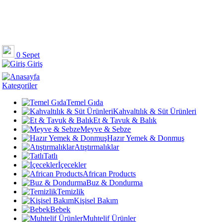
0
Sepet
Giriş
Kategoriler
Temel Gıda
Kahvaltılık & Süt Ürünleri
Et & Tavuk & Balık
Meyve & Sebze
Hazır Yemek & Donmuş
Atıştırmalıklar
Tatlı
İçecekler
African Products
Buz & Dondurma
Temizlik
Kişisel Bakım
Bebek
Muhtelif Ürünler