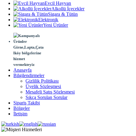
Evcil Hayvan
Alkollü İçecekler
Sigara & Tütün
Elektronik
Yeni Ürünler
Girne,Lapta,Çata
lköy bölgelerine
hizmet
vermekteyiz
Anasayfa
Bilgilendirmeler
Gizlilik Politikası
Üyelik Sözleşmesi
Mesafeli Satış Sözleşmesi
Sıkça Sorulan Sorular
Sipariş Takibi
Bölgeler
İletişim