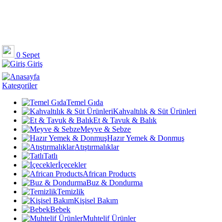
0
Sepet
Giriş
Kategoriler
Temel Gıda
Kahvaltılık & Süt Ürünleri
Et & Tavuk & Balık
Meyve & Sebze
Hazır Yemek & Donmuş
Atıştırmalıklar
Tatlı
İçecekler
African Products
Buz & Dondurma
Temizlik
Kişisel Bakım
Bebek
Muhtelif Ürünler