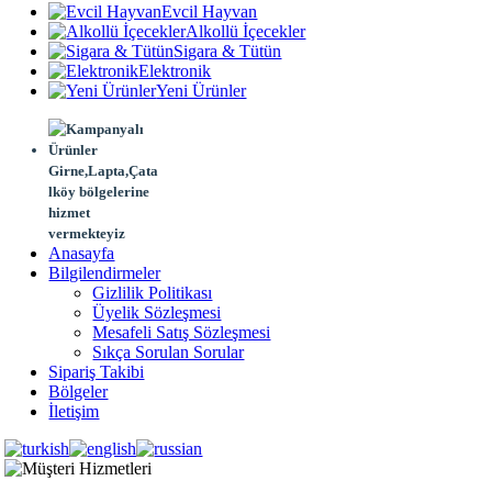
Evcil Hayvan
Alkollü İçecekler
Sigara & Tütün
Elektronik
Yeni Ürünler
Girne,Lapta,Çata
lköy bölgelerine
hizmet
vermekteyiz
Anasayfa
Bilgilendirmeler
Gizlilik Politikası
Üyelik Sözleşmesi
Mesafeli Satış Sözleşmesi
Sıkça Sorulan Sorular
Sipariş Takibi
Bölgeler
İletişim