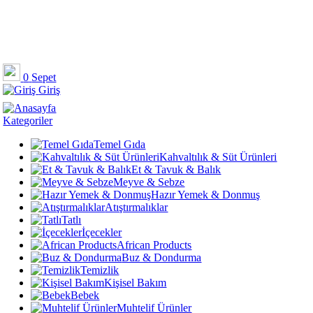
0
Sepet
Giriş
Kategoriler
Temel Gıda
Kahvaltılık & Süt Ürünleri
Et & Tavuk & Balık
Meyve & Sebze
Hazır Yemek & Donmuş
Atıştırmalıklar
Tatlı
İçecekler
African Products
Buz & Dondurma
Temizlik
Kişisel Bakım
Bebek
Muhtelif Ürünler