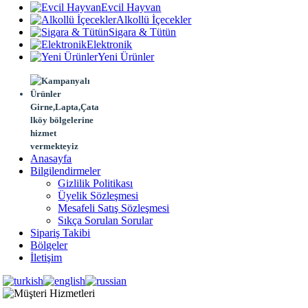
Evcil Hayvan
Alkollü İçecekler
Sigara & Tütün
Elektronik
Yeni Ürünler
Girne,Lapta,Çata
lköy bölgelerine
hizmet
vermekteyiz
Anasayfa
Bilgilendirmeler
Gizlilik Politikası
Üyelik Sözleşmesi
Mesafeli Satış Sözleşmesi
Sıkça Sorulan Sorular
Sipariş Takibi
Bölgeler
İletişim