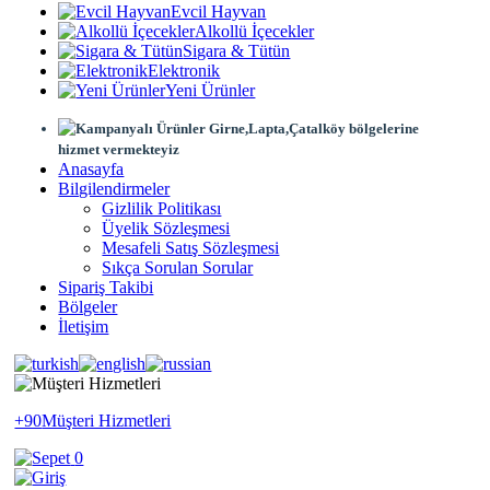
Evcil Hayvan
Alkollü İçecekler
Sigara & Tütün
Elektronik
Yeni Ürünler
Girne,Lapta,Çatalköy bölgelerine
hizmet vermekteyiz
Anasayfa
Bilgilendirmeler
Gizlilik Politikası
Üyelik Sözleşmesi
Mesafeli Satış Sözleşmesi
Sıkça Sorulan Sorular
Sipariş Takibi
Bölgeler
İletişim
+90
Müşteri Hizmetleri
0