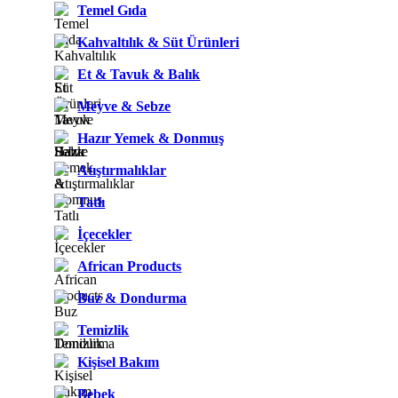
Temel Gıda
Kahvaltılık & Süt Ürünleri
Et & Tavuk & Balık
Meyve & Sebze
Hazır Yemek & Donmuş
Atıştırmalıklar
Tatlı
İçecekler
African Products
Buz & Dondurma
Temizlik
Kişisel Bakım
Bebek