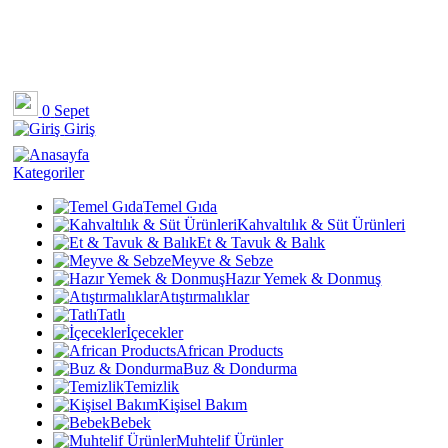
0
Sepet
Giriş
Kategoriler
Temel Gıda
Kahvaltılık & Süt Ürünleri
Et & Tavuk & Balık
Meyve & Sebze
Hazır Yemek & Donmuş
Atıştırmalıklar
Tatlı
İçecekler
African Products
Buz & Dondurma
Temizlik
Kişisel Bakım
Bebek
Muhtelif Ürünler