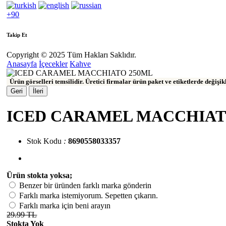
+90
Takip Et
Copyright © 2025 Tüm Hakları Saklıdır.
Anasayfa
İçecekler
Kahve
Ürün görselleri temsilidir. Üretici firmalar ürün paket ve etiketlerde değişi
Geri
İleri
ICED CARAMEL MACCHIAT
Stok Kodu
:
8690558033357
Ürün stokta yoksa;
Benzer bir üründen farklı marka gönderin
Farklı marka istemiyorum. Sepetten çıkarın.
Farklı marka için beni arayın
29.99 TL
Stokta Yok