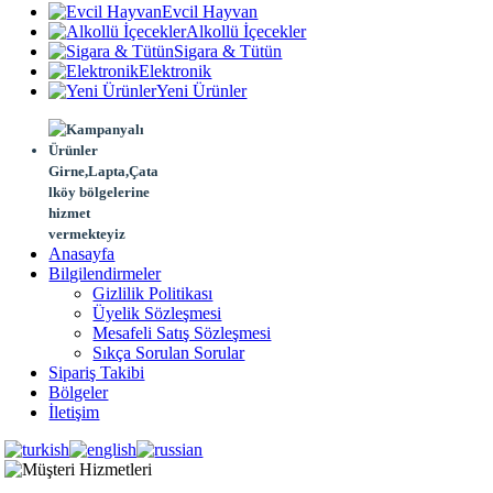
Evcil Hayvan
Alkollü İçecekler
Sigara & Tütün
Elektronik
Yeni Ürünler
Girne,Lapta,Çata
lköy bölgelerine
hizmet
vermekteyiz
Anasayfa
Bilgilendirmeler
Gizlilik Politikası
Üyelik Sözleşmesi
Mesafeli Satış Sözleşmesi
Sıkça Sorulan Sorular
Sipariş Takibi
Bölgeler
İletişim