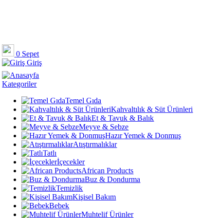
0
Sepet
Giriş
Kategoriler
Temel Gıda
Kahvaltılık & Süt Ürünleri
Et & Tavuk & Balık
Meyve & Sebze
Hazır Yemek & Donmuş
Atıştırmalıklar
Tatlı
İçecekler
African Products
Buz & Dondurma
Temizlik
Kişisel Bakım
Bebek
Muhtelif Ürünler