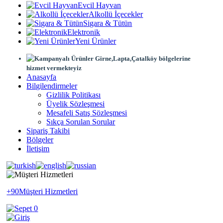
Evcil Hayvan
Alkollü İçecekler
Sigara & Tütün
Elektronik
Yeni Ürünler
Girne,Lapta,Çatalköy bölgelerine
hizmet vermekteyiz
Anasayfa
Bilgilendirmeler
Gizlilik Politikası
Üyelik Sözleşmesi
Mesafeli Satış Sözleşmesi
Sıkça Sorulan Sorular
Sipariş Takibi
Bölgeler
İletişim
+90
Müşteri Hizmetleri
0