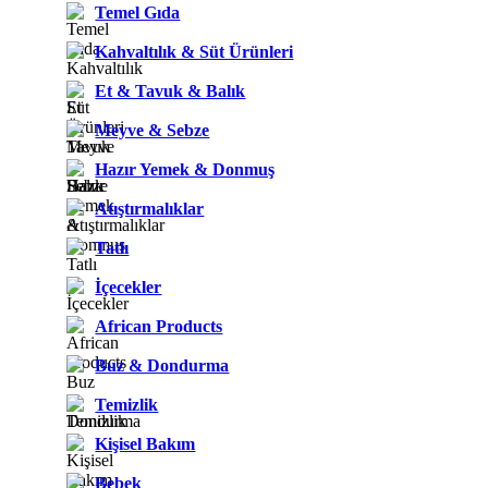
Temel Gıda
Kahvaltılık & Süt Ürünleri
Et & Tavuk & Balık
Meyve & Sebze
Hazır Yemek & Donmuş
Atıştırmalıklar
Tatlı
İçecekler
African Products
Buz & Dondurma
Temizlik
Kişisel Bakım
Bebek