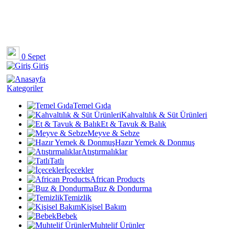
0
Sepet
Giriş
Kategoriler
Temel Gıda
Kahvaltılık & Süt Ürünleri
Et & Tavuk & Balık
Meyve & Sebze
Hazır Yemek & Donmuş
Atıştırmalıklar
Tatlı
İçecekler
African Products
Buz & Dondurma
Temizlik
Kişisel Bakım
Bebek
Muhtelif Ürünler