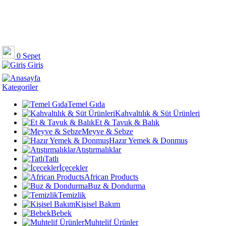
0
Sepet
Giriş
Kategoriler
Temel Gıda
Kahvaltılık & Süt Ürünleri
Et & Tavuk & Balık
Meyve & Sebze
Hazır Yemek & Donmuş
Atıştırmalıklar
Tatlı
İçecekler
African Products
Buz & Dondurma
Temizlik
Kişisel Bakım
Bebek
Muhtelif Ürünler