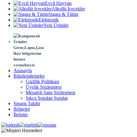
Evcil Hayvan
Alkollü İçecekler
Sigara & Tütün
Elektronik
Yeni Ürünler
Girne,Lapta,Çata
lköy bölgelerine
hizmet
vermekteyiz
Anasayfa
Bilgilendirmeler
Gizlilik Politikası
Üyelik Sözleşmesi
Mesafeli Satış Sözleşmesi
Sıkça Sorulan Sorular
Sipariş Takibi
Bölgeler
İletişim