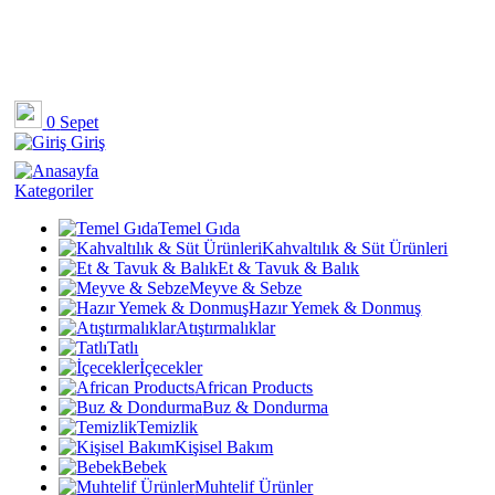
0
Sepet
Giriş
Kategoriler
Temel Gıda
Kahvaltılık & Süt Ürünleri
Et & Tavuk & Balık
Meyve & Sebze
Hazır Yemek & Donmuş
Atıştırmalıklar
Tatlı
İçecekler
African Products
Buz & Dondurma
Temizlik
Kişisel Bakım
Bebek
Muhtelif Ürünler