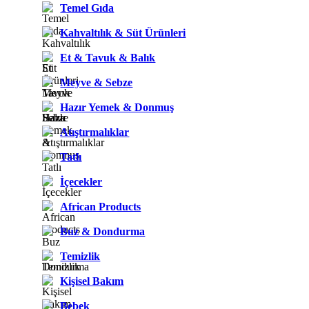
Temel Gıda
Kahvaltılık & Süt Ürünleri
Et & Tavuk & Balık
Meyve & Sebze
Hazır Yemek & Donmuş
Atıştırmalıklar
Tatlı
İçecekler
African Products
Buz & Dondurma
Temizlik
Kişisel Bakım
Bebek