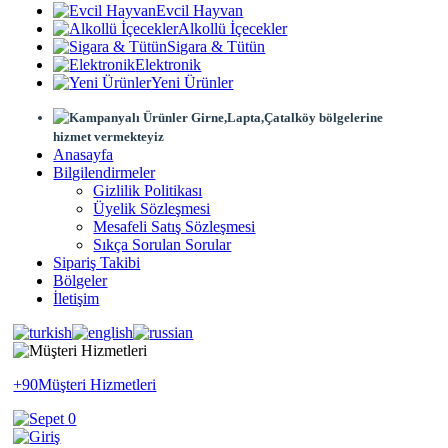
Evcil Hayvan
Alkollü İçecekler
Sigara & Tütün
Elektronik
Yeni Ürünler
Girne,Lapta,Çatalköy bölgelerine
hizmet vermekteyiz
Anasayfa
Bilgilendirmeler
Gizlilik Politikası
Üyelik Sözleşmesi
Mesafeli Satış Sözleşmesi
Sıkça Sorulan Sorular
Sipariş Takibi
Bölgeler
İletişim
+90
Müşteri Hizmetleri
0