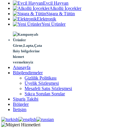
Evcil Hayvan
Alkollü İçecekler
Sigara & Tütün
Elektronik
Yeni Ürünler
Girne,Lapta,Çata
lköy bölgelerine
hizmet
vermekteyiz
Anasayfa
Bilgilendirmeler
Gizlilik Politikası
Üyelik Sözleşmesi
Mesafeli Satış Sözleşmesi
Sıkça Sorulan Sorular
Sipariş Takibi
Bölgeler
İletişim