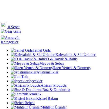
0
Sepet
Giriş
Kategoriler
Temel Gıda
Kahvaltılık & Süt Ürünleri
Et & Tavuk & Balık
Meyve & Sebze
Hazır Yemek & Donmuş
Atıştırmalıklar
Tatlı
İçecekler
African Products
Buz & Dondurma
Temizlik
Kişisel Bakım
Bebek
Muhtelif Ürünler