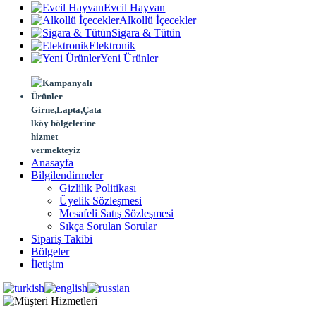
Evcil Hayvan
Alkollü İçecekler
Sigara & Tütün
Elektronik
Yeni Ürünler
Girne,Lapta,Çata
lköy bölgelerine
hizmet
vermekteyiz
Anasayfa
Bilgilendirmeler
Gizlilik Politikası
Üyelik Sözleşmesi
Mesafeli Satış Sözleşmesi
Sıkça Sorulan Sorular
Sipariş Takibi
Bölgeler
İletişim