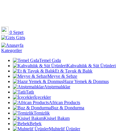
0
Sepet
Giriş
Kategoriler
Temel Gıda
Kahvaltılık & Süt Ürünleri
Et & Tavuk & Balık
Meyve & Sebze
Hazır Yemek & Donmuş
Atıştırmalıklar
Tatlı
İçecekler
African Products
Buz & Dondurma
Temizlik
Kişisel Bakım
Bebek
Muhtelif Ürünler