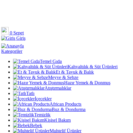
0
Sepet
Giriş
Kategoriler
Temel Gıda
Kahvaltılık & Süt Ürünleri
Et & Tavuk & Balık
Meyve & Sebze
Hazır Yemek & Donmuş
Atıştırmalıklar
Tatlı
İçecekler
African Products
Buz & Dondurma
Temizlik
Kişisel Bakım
Bebek
Muhtelif Ürünler