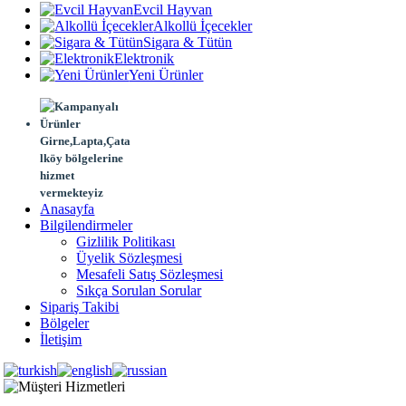
Evcil Hayvan
Alkollü İçecekler
Sigara & Tütün
Elektronik
Yeni Ürünler
Girne,Lapta,Çata
lköy bölgelerine
hizmet
vermekteyiz
Anasayfa
Bilgilendirmeler
Gizlilik Politikası
Üyelik Sözleşmesi
Mesafeli Satış Sözleşmesi
Sıkça Sorulan Sorular
Sipariş Takibi
Bölgeler
İletişim