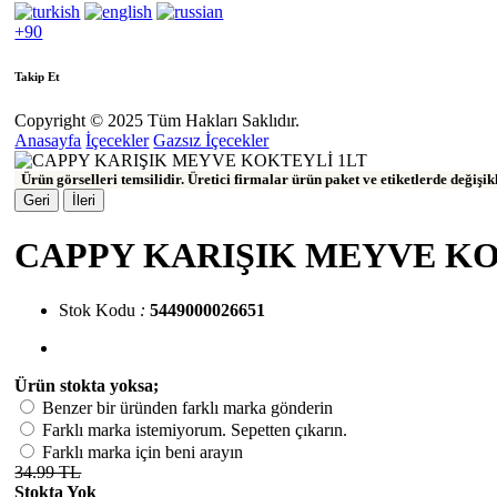
+90
Takip Et
Copyright © 2025 Tüm Hakları Saklıdır.
Anasayfa
İçecekler
Gazsız İçecekler
Ürün görselleri temsilidir. Üretici firmalar ürün paket ve etiketlerde değişi
Geri
İleri
CAPPY KARIŞIK MEYVE KO
Stok Kodu
:
5449000026651
Ürün stokta yoksa;
Benzer bir üründen farklı marka gönderin
Farklı marka istemiyorum. Sepetten çıkarın.
Farklı marka için beni arayın
34.99 TL
Stokta Yok