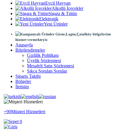
Evcil Hayvan
Alkollü İçecekler
Sigara & Tütün
Elektronik
Yeni Ürünler
Girne,Lapta,Çatalköy bölgelerine
hizmet vermekteyiz
Anasayfa
Bilgilendirmeler
Gizlilik Politikası
Üyelik Sözleşmesi
Mesafeli Satış Sözleşmesi
Sıkça Sorulan Sorular
Sipariş Takibi
Bölgeler
İletişim
+90
Müşteri Hizmetleri
0