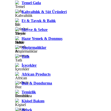
Temel Gıda
Kahvaltılık & Süt Ürünleri
Et & Tavuk & Balık
Meyve & Sebze
Hazır Yemek & Donmuş
Atıştırmalıklar
Tatlı
İçecekler
African Products
Buz & Dondurma
Temizlik
Kişisel Bakım
Bebek