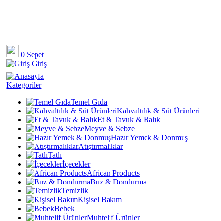
0
Sepet
Giriş
Kategoriler
Temel Gıda
Kahvaltılık & Süt Ürünleri
Et & Tavuk & Balık
Meyve & Sebze
Hazır Yemek & Donmuş
Atıştırmalıklar
Tatlı
İçecekler
African Products
Buz & Dondurma
Temizlik
Kişisel Bakım
Bebek
Muhtelif Ürünler