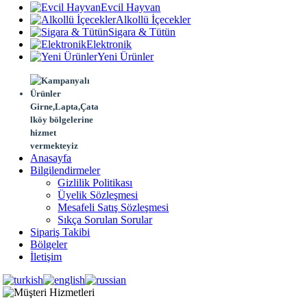
Evcil Hayvan
Alkollü İçecekler
Sigara & Tütün
Elektronik
Yeni Ürünler
Girne,Lapta,Çata
lköy bölgelerine
hizmet
vermekteyiz
Anasayfa
Bilgilendirmeler
Gizlilik Politikası
Üyelik Sözleşmesi
Mesafeli Satış Sözleşmesi
Sıkça Sorulan Sorular
Sipariş Takibi
Bölgeler
İletişim