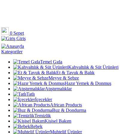
0
Sepet
Giriş
Kategoriler
Temel Gıda
Kahvaltılık & Süt Ürünleri
Et & Tavuk & Balık
Meyve & Sebze
Hazır Yemek & Donmuş
Atıştırmalıklar
Tatlı
İçecekler
African Products
Buz & Dondurma
Temizlik
Kişisel Bakım
Bebek
Muhtelif Ürünler