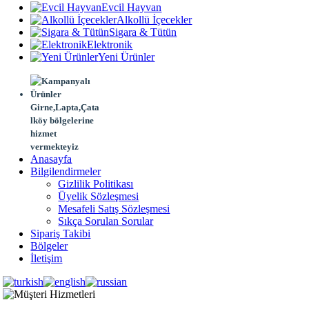
Evcil Hayvan
Alkollü İçecekler
Sigara & Tütün
Elektronik
Yeni Ürünler
Girne,Lapta,Çata
lköy bölgelerine
hizmet
vermekteyiz
Anasayfa
Bilgilendirmeler
Gizlilik Politikası
Üyelik Sözleşmesi
Mesafeli Satış Sözleşmesi
Sıkça Sorulan Sorular
Sipariş Takibi
Bölgeler
İletişim