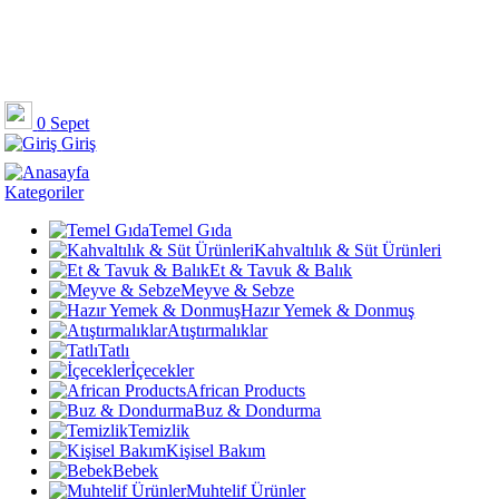
0
Sepet
Giriş
Kategoriler
Temel Gıda
Kahvaltılık & Süt Ürünleri
Et & Tavuk & Balık
Meyve & Sebze
Hazır Yemek & Donmuş
Atıştırmalıklar
Tatlı
İçecekler
African Products
Buz & Dondurma
Temizlik
Kişisel Bakım
Bebek
Muhtelif Ürünler