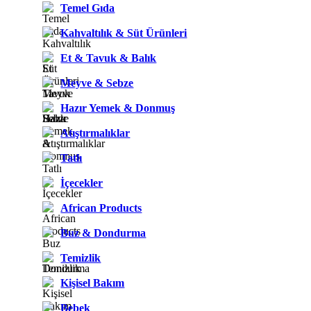
Temel Gıda
Kahvaltılık & Süt Ürünleri
Et & Tavuk & Balık
Meyve & Sebze
Hazır Yemek & Donmuş
Atıştırmalıklar
Tatlı
İçecekler
African Products
Buz & Dondurma
Temizlik
Kişisel Bakım
Bebek