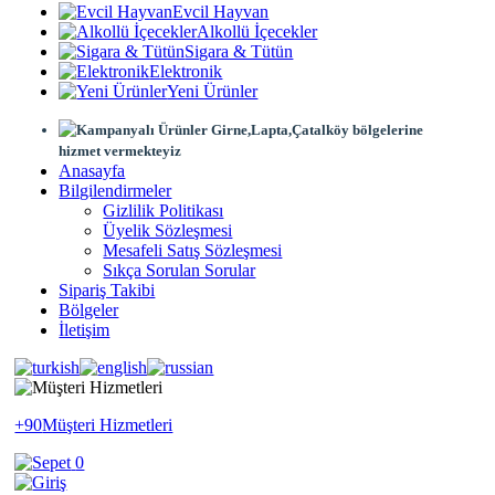
Evcil Hayvan
Alkollü İçecekler
Sigara & Tütün
Elektronik
Yeni Ürünler
Girne,Lapta,Çatalköy bölgelerine
hizmet vermekteyiz
Anasayfa
Bilgilendirmeler
Gizlilik Politikası
Üyelik Sözleşmesi
Mesafeli Satış Sözleşmesi
Sıkça Sorulan Sorular
Sipariş Takibi
Bölgeler
İletişim
+90
Müşteri Hizmetleri
0