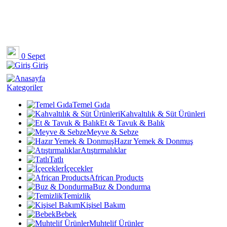
0
Sepet
Giriş
Kategoriler
Temel Gıda
Kahvaltılık & Süt Ürünleri
Et & Tavuk & Balık
Meyve & Sebze
Hazır Yemek & Donmuş
Atıştırmalıklar
Tatlı
İçecekler
African Products
Buz & Dondurma
Temizlik
Kişisel Bakım
Bebek
Muhtelif Ürünler