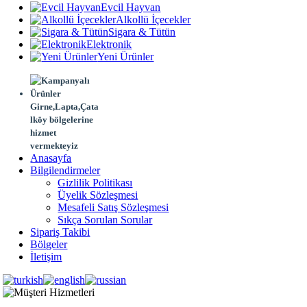
Evcil Hayvan
Alkollü İçecekler
Sigara & Tütün
Elektronik
Yeni Ürünler
Girne,Lapta,Çata
lköy bölgelerine
hizmet
vermekteyiz
Anasayfa
Bilgilendirmeler
Gizlilik Politikası
Üyelik Sözleşmesi
Mesafeli Satış Sözleşmesi
Sıkça Sorulan Sorular
Sipariş Takibi
Bölgeler
İletişim