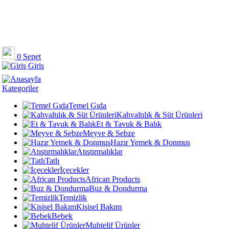
0
Sepet
Giriş
Kategoriler
Temel Gıda
Kahvaltılık & Süt Ürünleri
Et & Tavuk & Balık
Meyve & Sebze
Hazır Yemek & Donmuş
Atıştırmalıklar
Tatlı
İçecekler
African Products
Buz & Dondurma
Temizlik
Kişisel Bakım
Bebek
Muhtelif Ürünler