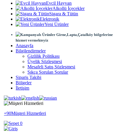
Evcil Hayvan
Alkollü İçecekler
Sigara & Tütün
Elektronik
Yeni Ürünler
Girne,Lapta,Çatalköy bölgelerine
hizmet vermekteyiz
Anasayfa
Bilgilendirmeler
Gizlilik Politikası
Üyelik Sözleşmesi
Mesafeli Satış Sözleşmesi
Sıkça Sorulan Sorular
Sipariş Takibi
Bölgeler
İletişim
+90
Müşteri Hizmetleri
0