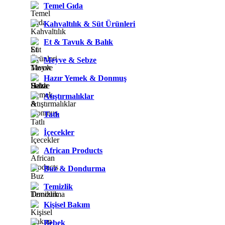
Temel Gıda
Kahvaltılık & Süt Ürünleri
Et & Tavuk & Balık
Meyve & Sebze
Hazır Yemek & Donmuş
Atıştırmalıklar
Tatlı
İçecekler
African Products
Buz & Dondurma
Temizlik
Kişisel Bakım
Bebek