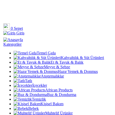
0
Sepet
Giriş
Kategoriler
Temel Gıda
Kahvaltılık & Süt Ürünleri
Et & Tavuk & Balık
Meyve & Sebze
Hazır Yemek & Donmuş
Atıştırmalıklar
Tatlı
İçecekler
African Products
Buz & Dondurma
Temizlik
Kişisel Bakım
Bebek
Muhtelif Ürünler