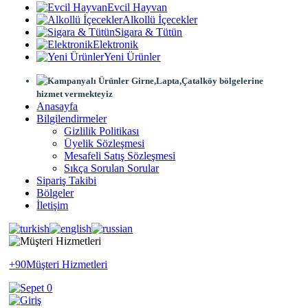
Evcil Hayvan
Alkollü İçecekler
Sigara & Tütün
Elektronik
Yeni Ürünler
Girne,Lapta,Çatalköy bölgelerine
hizmet vermekteyiz
Anasayfa
Bilgilendirmeler
Gizlilik Politikası
Üyelik Sözleşmesi
Mesafeli Satış Sözleşmesi
Sıkça Sorulan Sorular
Sipariş Takibi
Bölgeler
İletişim
+90
Müşteri Hizmetleri
0