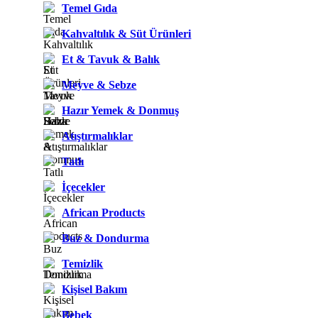
Temel Gıda
Kahvaltılık & Süt Ürünleri
Et & Tavuk & Balık
Meyve & Sebze
Hazır Yemek & Donmuş
Atıştırmalıklar
Tatlı
İçecekler
African Products
Buz & Dondurma
Temizlik
Kişisel Bakım
Bebek