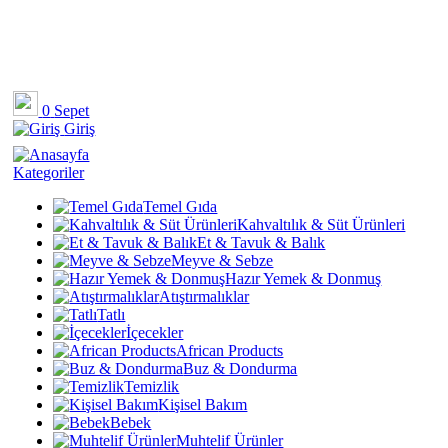
0
Sepet
Giriş
Kategoriler
Temel Gıda
Kahvaltılık & Süt Ürünleri
Et & Tavuk & Balık
Meyve & Sebze
Hazır Yemek & Donmuş
Atıştırmalıklar
Tatlı
İçecekler
African Products
Buz & Dondurma
Temizlik
Kişisel Bakım
Bebek
Muhtelif Ürünler