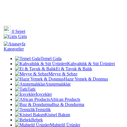
0
Sepet
Giriş
Kategoriler
Temel Gıda
Kahvaltılık & Süt Ürünleri
Et & Tavuk & Balık
Meyve & Sebze
Hazır Yemek & Donmuş
Atıştırmalıklar
Tatlı
İçecekler
African Products
Buz & Dondurma
Temizlik
Kişisel Bakım
Bebek
Muhtelif Ürünler