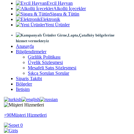
Evcil Hayvan
Alkollü İçecekler
Sigara & Tütün
Elektronik
Yeni Ürünler
Girne,Lapta,Çatalköy bölgelerine
hizmet vermekteyiz
Anasayfa
Bilgilendirmeler
Gizlilik Politikası
Üyelik Sözleşmesi
Mesafeli Satış Sözleşmesi
Sıkça Sorulan Sorular
Sipariş Takibi
Bölgeler
İletişim
+90
Müşteri Hizmetleri
0