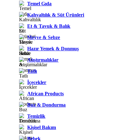
Temel Gıda
Kahvaltılık & Süt Ürünleri
Et & Tavuk & Balık
Meyve & Sebze
Hazır Yemek & Donmuş
Atıştırmalıklar
Tatlı
İçecekler
African Products
Buz & Dondurma
Temizlik
Kişisel Bakım
Bebek