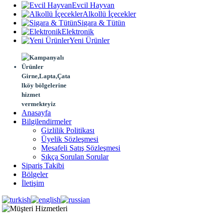
Evcil Hayvan
Alkollü İçecekler
Sigara & Tütün
Elektronik
Yeni Ürünler
Girne,Lapta,Çata
lköy bölgelerine
hizmet
vermekteyiz
Anasayfa
Bilgilendirmeler
Gizlilik Politikası
Üyelik Sözleşmesi
Mesafeli Satış Sözleşmesi
Sıkça Sorulan Sorular
Sipariş Takibi
Bölgeler
İletişim