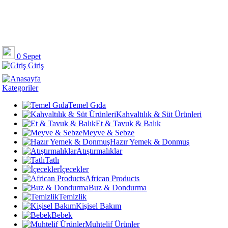
0
Sepet
Giriş
Kategoriler
Temel Gıda
Kahvaltılık & Süt Ürünleri
Et & Tavuk & Balık
Meyve & Sebze
Hazır Yemek & Donmuş
Atıştırmalıklar
Tatlı
İçecekler
African Products
Buz & Dondurma
Temizlik
Kişisel Bakım
Bebek
Muhtelif Ürünler