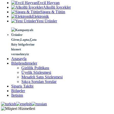
Evcil Hayvan
Alkollü İçecekler
Sigara & Tütün
Elektronik
Yeni Ürünler
Girne,Lapta,Çata
lköy bölgelerine
hizmet
vermekteyiz
Anasayfa
Bilgilendirmeler
Gizlilik Politikası
Üyelik Sözleşmesi
Mesafeli Satış Sözleşmesi
Sıkça Sorulan Sorular
Sipariş Takibi
Bölgeler
İletişim