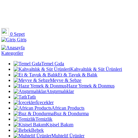
0
Sepet
Giriş
Kategoriler
Temel Gıda
Kahvaltılık & Süt Ürünleri
Et & Tavuk & Balık
Meyve & Sebze
Hazır Yemek & Donmuş
Atıştırmalıklar
Tatlı
İçecekler
African Products
Buz & Dondurma
Temizlik
Kişisel Bakım
Bebek
Muhtelif Ürünler