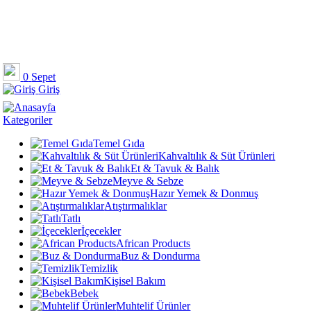
0
Sepet
Giriş
Kategoriler
Temel Gıda
Kahvaltılık & Süt Ürünleri
Et & Tavuk & Balık
Meyve & Sebze
Hazır Yemek & Donmuş
Atıştırmalıklar
Tatlı
İçecekler
African Products
Buz & Dondurma
Temizlik
Kişisel Bakım
Bebek
Muhtelif Ürünler