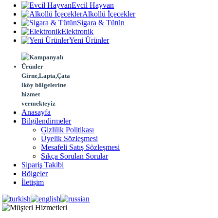
Evcil Hayvan
Alkollü İçecekler
Sigara & Tütün
Elektronik
Yeni Ürünler
Girne,Lapta,Çata
lköy bölgelerine
hizmet
vermekteyiz
Anasayfa
Bilgilendirmeler
Gizlilik Politikası
Üyelik Sözleşmesi
Mesafeli Satış Sözleşmesi
Sıkça Sorulan Sorular
Sipariş Takibi
Bölgeler
İletişim