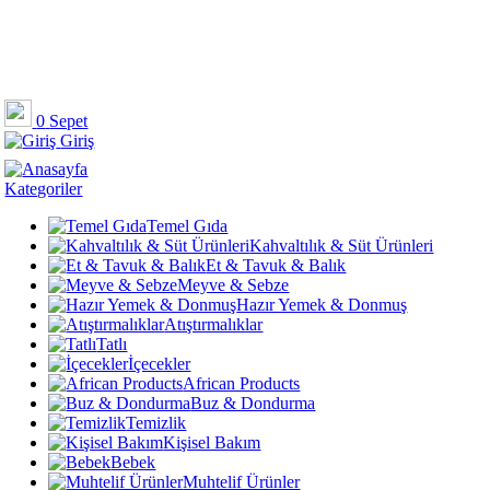
0
Sepet
Giriş
Kategoriler
Temel Gıda
Kahvaltılık & Süt Ürünleri
Et & Tavuk & Balık
Meyve & Sebze
Hazır Yemek & Donmuş
Atıştırmalıklar
Tatlı
İçecekler
African Products
Buz & Dondurma
Temizlik
Kişisel Bakım
Bebek
Muhtelif Ürünler