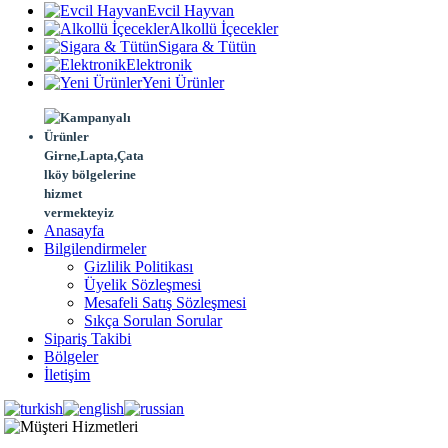
Evcil Hayvan
Alkollü İçecekler
Sigara & Tütün
Elektronik
Yeni Ürünler
Girne,Lapta,Çata
lköy bölgelerine
hizmet
vermekteyiz
Anasayfa
Bilgilendirmeler
Gizlilik Politikası
Üyelik Sözleşmesi
Mesafeli Satış Sözleşmesi
Sıkça Sorulan Sorular
Sipariş Takibi
Bölgeler
İletişim