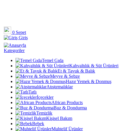
0
Sepet
Giriş
Kategoriler
Temel Gıda
Kahvaltılık & Süt Ürünleri
Et & Tavuk & Balık
Meyve & Sebze
Hazır Yemek & Donmuş
Atıştırmalıklar
Tatlı
İçecekler
African Products
Buz & Dondurma
Temizlik
Kişisel Bakım
Bebek
Muhtelif Ürünler