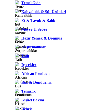
Temel Gıda
Kahvaltılık & Süt Ürünleri
Et & Tavuk & Balık
Meyve & Sebze
Hazır Yemek & Donmuş
Atıştırmalıklar
Tatlı
İçecekler
African Products
Buz & Dondurma
Temizlik
Kişisel Bakım
Bebek