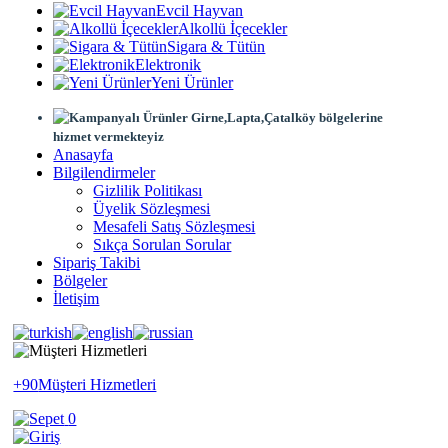
Evcil Hayvan
Alkollü İçecekler
Sigara & Tütün
Elektronik
Yeni Ürünler
Girne,Lapta,Çatalköy bölgelerine
hizmet vermekteyiz
Anasayfa
Bilgilendirmeler
Gizlilik Politikası
Üyelik Sözleşmesi
Mesafeli Satış Sözleşmesi
Sıkça Sorulan Sorular
Sipariş Takibi
Bölgeler
İletişim
+90
Müşteri Hizmetleri
0