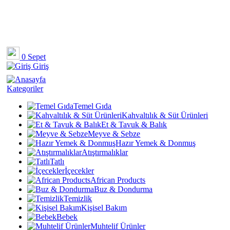
0
Sepet
Giriş
Kategoriler
Temel Gıda
Kahvaltılık & Süt Ürünleri
Et & Tavuk & Balık
Meyve & Sebze
Hazır Yemek & Donmuş
Atıştırmalıklar
Tatlı
İçecekler
African Products
Buz & Dondurma
Temizlik
Kişisel Bakım
Bebek
Muhtelif Ürünler