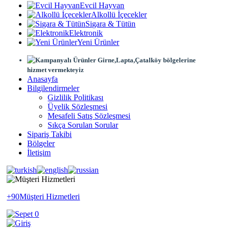
Evcil Hayvan
Alkollü İçecekler
Sigara & Tütün
Elektronik
Yeni Ürünler
Girne,Lapta,Çatalköy bölgelerine
hizmet vermekteyiz
Anasayfa
Bilgilendirmeler
Gizlilik Politikası
Üyelik Sözleşmesi
Mesafeli Satış Sözleşmesi
Sıkça Sorulan Sorular
Sipariş Takibi
Bölgeler
İletişim
+90
Müşteri Hizmetleri
0