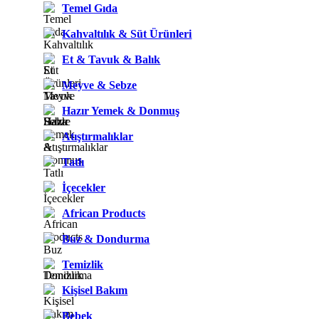
Temel Gıda
Kahvaltılık & Süt Ürünleri
Et & Tavuk & Balık
Meyve & Sebze
Hazır Yemek & Donmuş
Atıştırmalıklar
Tatlı
İçecekler
African Products
Buz & Dondurma
Temizlik
Kişisel Bakım
Bebek