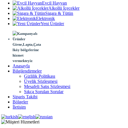
Evcil Hayvan
Alkollü İçecekler
Sigara & Tütün
Elektronik
Yeni Ürünler
Girne,Lapta,Çata
lköy bölgelerine
hizmet
vermekteyiz
Anasayfa
Bilgilendirmeler
Gizlilik Politikası
Üyelik Sözleşmesi
Mesafeli Satış Sözleşmesi
Sıkça Sorulan Sorular
Sipariş Takibi
Bölgeler
İletişim