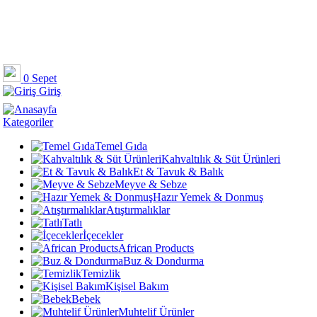
0
Sepet
Giriş
Kategoriler
Temel Gıda
Kahvaltılık & Süt Ürünleri
Et & Tavuk & Balık
Meyve & Sebze
Hazır Yemek & Donmuş
Atıştırmalıklar
Tatlı
İçecekler
African Products
Buz & Dondurma
Temizlik
Kişisel Bakım
Bebek
Muhtelif Ürünler