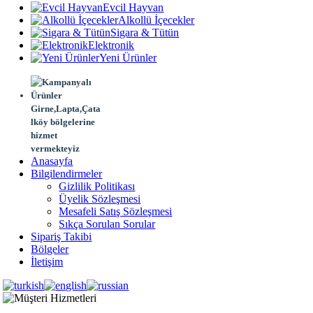
Evcil Hayvan
Alkollü İçecekler
Sigara & Tütün
Elektronik
Yeni Ürünler
Girne,Lapta,Çata
lköy bölgelerine
hizmet
vermekteyiz
Anasayfa
Bilgilendirmeler
Gizlilik Politikası
Üyelik Sözleşmesi
Mesafeli Satış Sözleşmesi
Sıkça Sorulan Sorular
Sipariş Takibi
Bölgeler
İletişim