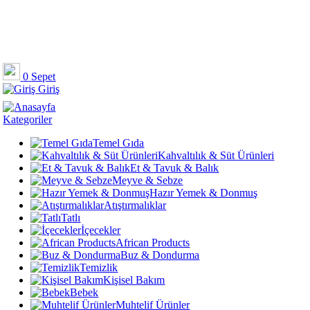
0
Sepet
Giriş
Kategoriler
Temel Gıda
Kahvaltılık & Süt Ürünleri
Et & Tavuk & Balık
Meyve & Sebze
Hazır Yemek & Donmuş
Atıştırmalıklar
Tatlı
İçecekler
African Products
Buz & Dondurma
Temizlik
Kişisel Bakım
Bebek
Muhtelif Ürünler