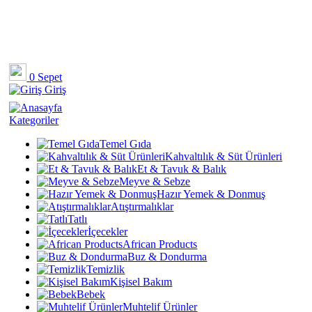
0
Sepet
Giriş
Kategoriler
Temel Gıda
Kahvaltılık & Süt Ürünleri
Et & Tavuk & Balık
Meyve & Sebze
Hazır Yemek & Donmuş
Atıştırmalıklar
Tatlı
İçecekler
African Products
Buz & Dondurma
Temizlik
Kişisel Bakım
Bebek
Muhtelif Ürünler