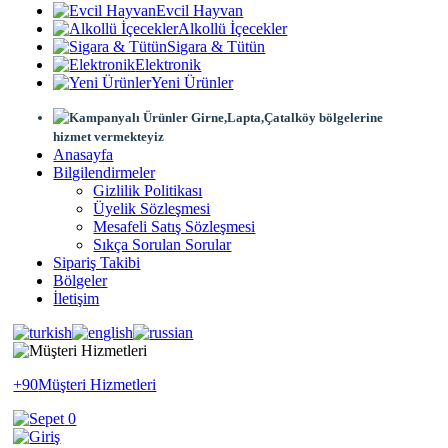
Evcil Hayvan
Alkollü İçecekler
Sigara & Tütün
Elektronik
Yeni Ürünler
Girne,Lapta,Çatalköy bölgelerine
hizmet vermekteyiz
Anasayfa
Bilgilendirmeler
Gizlilik Politikası
Üyelik Sözleşmesi
Mesafeli Satış Sözleşmesi
Sıkça Sorulan Sorular
Sipariş Takibi
Bölgeler
İletişim
+90
Müşteri Hizmetleri
0