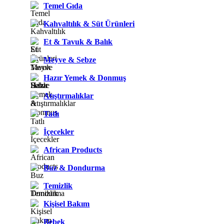
Temel Gıda
Kahvaltılık & Süt Ürünleri
Et & Tavuk & Balık
Meyve & Sebze
Hazır Yemek & Donmuş
Atıştırmalıklar
Tatlı
İçecekler
African Products
Buz & Dondurma
Temizlik
Kişisel Bakım
Bebek