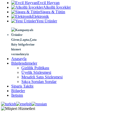
Evcil Hayvan
Alkollü İçecekler
Sigara & Tütün
Elektronik
Yeni Ürünler
Girne,Lapta,Çata
lköy bölgelerine
hizmet
vermekteyiz
Anasayfa
Bilgilendirmeler
Gizlilik Politikası
Üyelik Sözleşmesi
Mesafeli Satış Sözleşmesi
Sıkça Sorulan Sorular
Sipariş Takibi
Bölgeler
İletişim