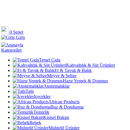
0
Sepet
Giriş
Kategoriler
Temel Gıda
Kahvaltılık & Süt Ürünleri
Et & Tavuk & Balık
Meyve & Sebze
Hazır Yemek & Donmuş
Atıştırmalıklar
Tatlı
İçecekler
African Products
Buz & Dondurma
Temizlik
Kişisel Bakım
Bebek
Muhtelif Ürünler