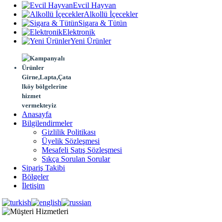
Evcil Hayvan
Alkollü İçecekler
Sigara & Tütün
Elektronik
Yeni Ürünler
Girne,Lapta,Çata
lköy bölgelerine
hizmet
vermekteyiz
Anasayfa
Bilgilendirmeler
Gizlilik Politikası
Üyelik Sözleşmesi
Mesafeli Satış Sözleşmesi
Sıkça Sorulan Sorular
Sipariş Takibi
Bölgeler
İletişim