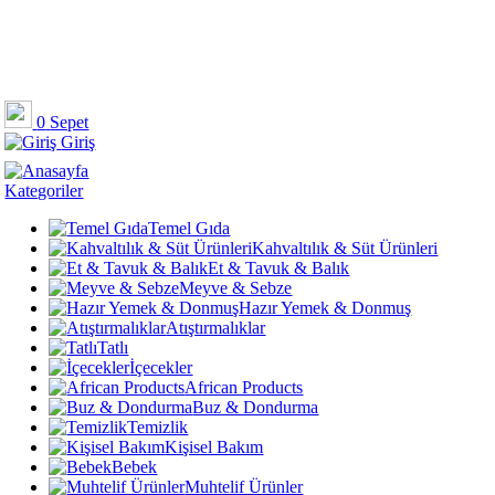
0
Sepet
Giriş
Kategoriler
Temel Gıda
Kahvaltılık & Süt Ürünleri
Et & Tavuk & Balık
Meyve & Sebze
Hazır Yemek & Donmuş
Atıştırmalıklar
Tatlı
İçecekler
African Products
Buz & Dondurma
Temizlik
Kişisel Bakım
Bebek
Muhtelif Ürünler