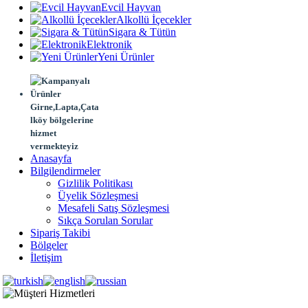
Evcil Hayvan
Alkollü İçecekler
Sigara & Tütün
Elektronik
Yeni Ürünler
Girne,Lapta,Çata
lköy bölgelerine
hizmet
vermekteyiz
Anasayfa
Bilgilendirmeler
Gizlilik Politikası
Üyelik Sözleşmesi
Mesafeli Satış Sözleşmesi
Sıkça Sorulan Sorular
Sipariş Takibi
Bölgeler
İletişim