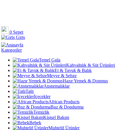
0
Sepet
Giriş
Kategoriler
Temel Gıda
Kahvaltılık & Süt Ürünleri
Et & Tavuk & Balık
Meyve & Sebze
Hazır Yemek & Donmuş
Atıştırmalıklar
Tatlı
İçecekler
African Products
Buz & Dondurma
Temizlik
Kişisel Bakım
Bebek
Muhtelif Ürünler