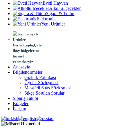
Evcil Hayvan
Alkollü İçecekler
Sigara & Tütün
Elektronik
Yeni Ürünler
Girne,Lapta,Çata
lköy bölgelerine
hizmet
vermekteyiz
Anasayfa
Bilgilendirmeler
Gizlilik Politikası
Üyelik Sözleşmesi
Mesafeli Satış Sözleşmesi
Sıkça Sorulan Sorular
Sipariş Takibi
Bölgeler
İletişim