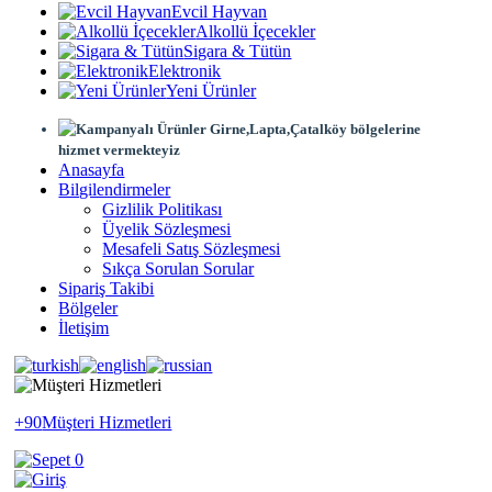
Evcil Hayvan
Alkollü İçecekler
Sigara & Tütün
Elektronik
Yeni Ürünler
Girne,Lapta,Çatalköy bölgelerine
hizmet vermekteyiz
Anasayfa
Bilgilendirmeler
Gizlilik Politikası
Üyelik Sözleşmesi
Mesafeli Satış Sözleşmesi
Sıkça Sorulan Sorular
Sipariş Takibi
Bölgeler
İletişim
+90
Müşteri Hizmetleri
0