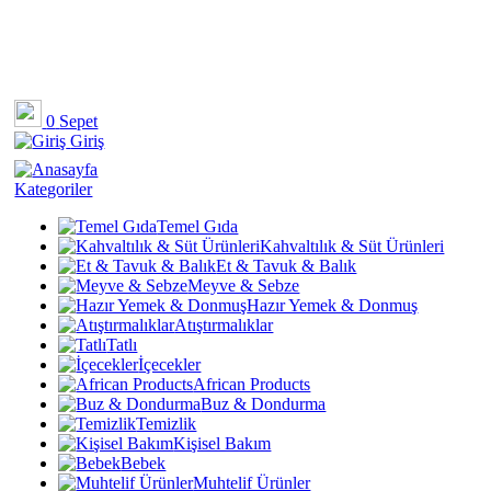
0
Sepet
Giriş
Kategoriler
Temel Gıda
Kahvaltılık & Süt Ürünleri
Et & Tavuk & Balık
Meyve & Sebze
Hazır Yemek & Donmuş
Atıştırmalıklar
Tatlı
İçecekler
African Products
Buz & Dondurma
Temizlik
Kişisel Bakım
Bebek
Muhtelif Ürünler