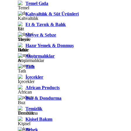
Temel Gıda
Kahvaltılık & Süt Ürünleri
Et & Tavuk & Balık
Meyve & Sebze
Hazır Yemek & Donmuş
Atıştırmalıklar
Tatlı
İçecekler
African Products
Buz & Dondurma
Temizlik
Kişisel Bakım
Bebek