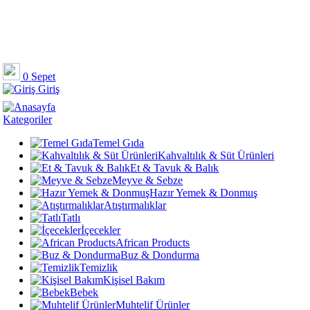
0
Sepet
Giriş
Kategoriler
Temel Gıda
Kahvaltılık & Süt Ürünleri
Et & Tavuk & Balık
Meyve & Sebze
Hazır Yemek & Donmuş
Atıştırmalıklar
Tatlı
İçecekler
African Products
Buz & Dondurma
Temizlik
Kişisel Bakım
Bebek
Muhtelif Ürünler