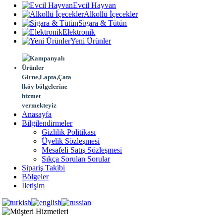
Evcil Hayvan
Alkollü İçecekler
Sigara & Tütün
Elektronik
Yeni Ürünler
Girne,Lapta,Çata
lköy bölgelerine
hizmet
vermekteyiz
Anasayfa
Bilgilendirmeler
Gizlilik Politikası
Üyelik Sözleşmesi
Mesafeli Satış Sözleşmesi
Sıkça Sorulan Sorular
Sipariş Takibi
Bölgeler
İletişim