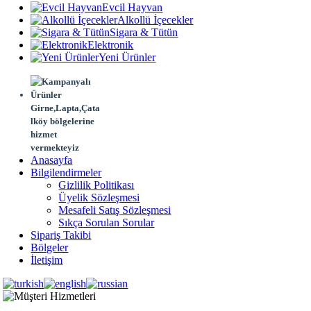
Evcil Hayvan
Alkollü İçecekler
Sigara & Tütün
Elektronik
Yeni Ürünler
Girne,Lapta,Çata
lköy bölgelerine
hizmet
vermekteyiz
Anasayfa
Bilgilendirmeler
Gizlilik Politikası
Üyelik Sözleşmesi
Mesafeli Satış Sözleşmesi
Sıkça Sorulan Sorular
Sipariş Takibi
Bölgeler
İletişim