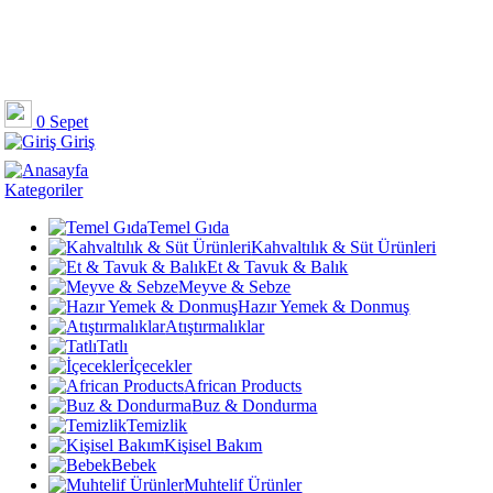
0
Sepet
Giriş
Kategoriler
Temel Gıda
Kahvaltılık & Süt Ürünleri
Et & Tavuk & Balık
Meyve & Sebze
Hazır Yemek & Donmuş
Atıştırmalıklar
Tatlı
İçecekler
African Products
Buz & Dondurma
Temizlik
Kişisel Bakım
Bebek
Muhtelif Ürünler