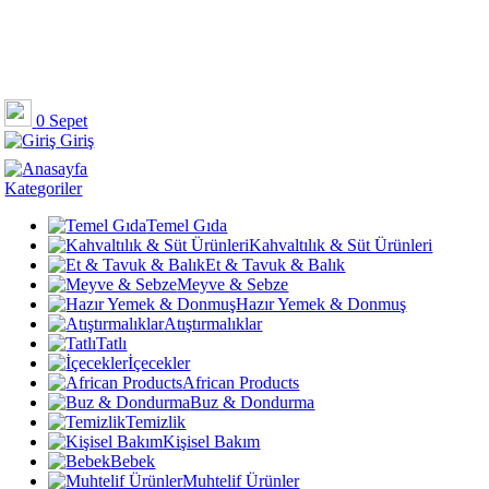
0
Sepet
Giriş
Kategoriler
Temel Gıda
Kahvaltılık & Süt Ürünleri
Et & Tavuk & Balık
Meyve & Sebze
Hazır Yemek & Donmuş
Atıştırmalıklar
Tatlı
İçecekler
African Products
Buz & Dondurma
Temizlik
Kişisel Bakım
Bebek
Muhtelif Ürünler