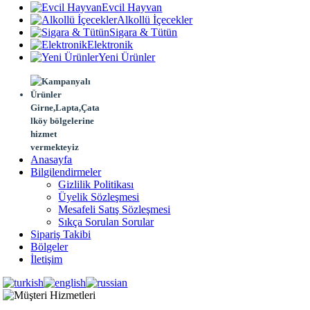
Evcil Hayvan
Alkollü İçecekler
Sigara & Tütün
Elektronik
Yeni Ürünler
Girne,Lapta,Çata
lköy bölgelerine
hizmet
vermekteyiz
Anasayfa
Bilgilendirmeler
Gizlilik Politikası
Üyelik Sözleşmesi
Mesafeli Satış Sözleşmesi
Sıkça Sorulan Sorular
Sipariş Takibi
Bölgeler
İletişim