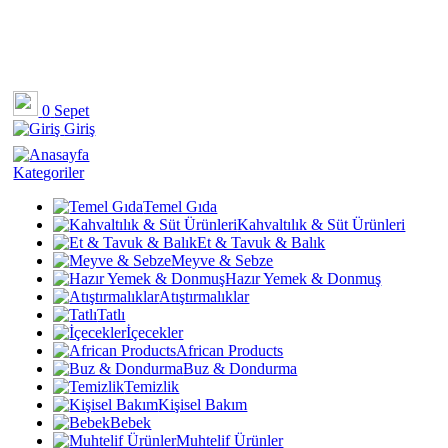
0
Sepet
Giriş
Kategoriler
Temel Gıda
Kahvaltılık & Süt Ürünleri
Et & Tavuk & Balık
Meyve & Sebze
Hazır Yemek & Donmuş
Atıştırmalıklar
Tatlı
İçecekler
African Products
Buz & Dondurma
Temizlik
Kişisel Bakım
Bebek
Muhtelif Ürünler