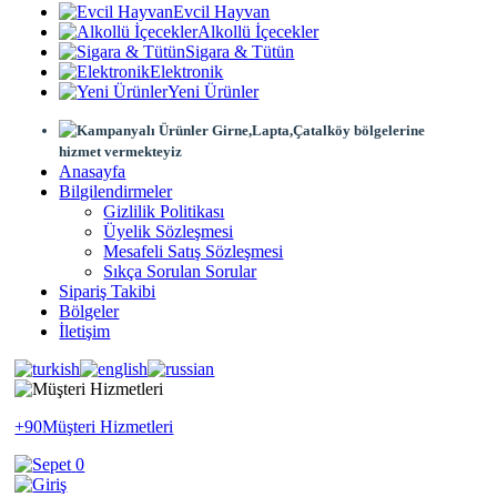
Evcil Hayvan
Alkollü İçecekler
Sigara & Tütün
Elektronik
Yeni Ürünler
Girne,Lapta,Çatalköy bölgelerine
hizmet vermekteyiz
Anasayfa
Bilgilendirmeler
Gizlilik Politikası
Üyelik Sözleşmesi
Mesafeli Satış Sözleşmesi
Sıkça Sorulan Sorular
Sipariş Takibi
Bölgeler
İletişim
+90
Müşteri Hizmetleri
0