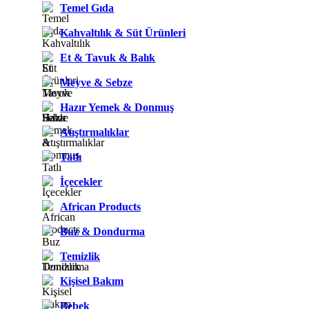
Temel Gıda
Kahvaltılık & Süt Ürünleri
Et & Tavuk & Balık
Meyve & Sebze
Hazır Yemek & Donmuş
Atıştırmalıklar
Tatlı
İçecekler
African Products
Buz & Dondurma
Temizlik
Kişisel Bakım
Bebek