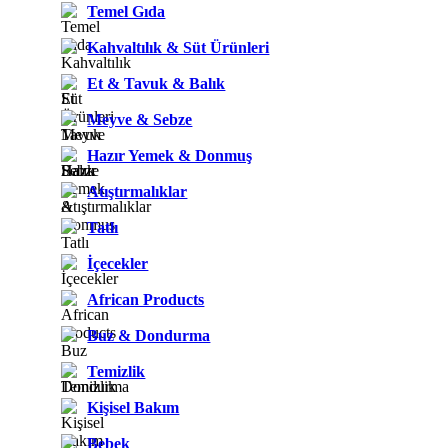
Temel Gıda
Kahvaltılık & Süt Ürünleri
Et & Tavuk & Balık
Meyve & Sebze
Hazır Yemek & Donmuş
Atıştırmalıklar
Tatlı
İçecekler
African Products
Buz & Dondurma
Temizlik
Kişisel Bakım
Bebek