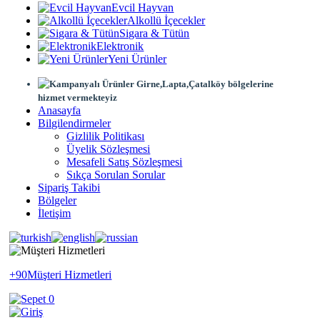
Evcil Hayvan
Alkollü İçecekler
Sigara & Tütün
Elektronik
Yeni Ürünler
Girne,Lapta,Çatalköy bölgelerine
hizmet vermekteyiz
Anasayfa
Bilgilendirmeler
Gizlilik Politikası
Üyelik Sözleşmesi
Mesafeli Satış Sözleşmesi
Sıkça Sorulan Sorular
Sipariş Takibi
Bölgeler
İletişim
+90
Müşteri Hizmetleri
0