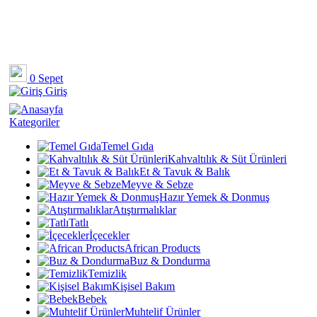
0
Sepet
Giriş
Kategoriler
Temel Gıda
Kahvaltılık & Süt Ürünleri
Et & Tavuk & Balık
Meyve & Sebze
Hazır Yemek & Donmuş
Atıştırmalıklar
Tatlı
İçecekler
African Products
Buz & Dondurma
Temizlik
Kişisel Bakım
Bebek
Muhtelif Ürünler